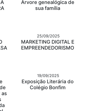
SA
Árvore genealógica de
RA
sua família
25/09/2025
O
MARKETING DIGITAL E
ASA
EMPREENDEDORISMO
19/09/2025
e
Exposição Literária do
 de
Colégio Bonfim
 as
s
 da