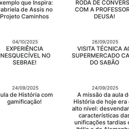
xemplo que Inspira:
RODA DE CONVER
abriela de Assis no
COM A PROFESSO
Projeto Caminhos
DEUSA!
04/10/2025
26/09/2025
EXPERIÊNCIA
VISITA TÉCNICA A
INESQUECÍVEL NO
SUPERMERCADO C
SEBRAE!
DO SABÃO
24/09/2025
24/09/2025
ula de História com
A missão da aula d
gamificação!
História de hoje era
alto nível: desvendar
características da
unificações tardias