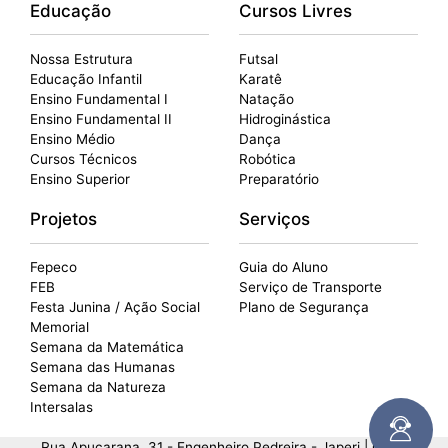
Educação
Cursos Livres
Nossa Estrutura
Futsal
Educação Infantil
Karatê
Ensino Fundamental I
Natação
Ensino Fundamental II
Hidroginástica
Ensino Médio
Dança
Cursos Técnicos
Robótica
Ensino Superior
Preparatório
Projetos
Serviços
Fepeco
Guia do Aluno
FEB
Serviço de Transporte
Festa Junina / Ação Social
Plano de Segurança
Memorial
Semana da Matemática
Semana das Humanas
Semana da Natureza
Intersalas
Rua Apucarana, 31 - Engenheiro Pedreira - Japeri | CNPJ