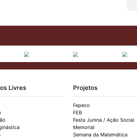
os Livres
Projetos
Fepeco
ê
FEB
ão
Festa Junina / Ação Social
ginástica
Memorial
a
Semana da Matemática