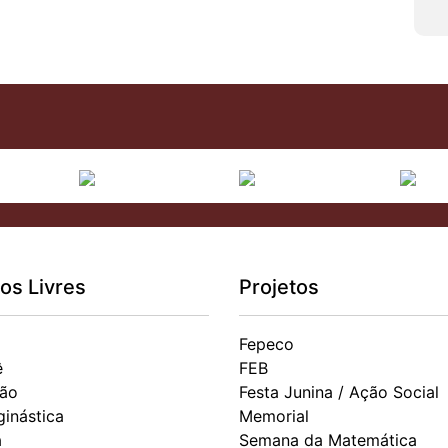
os Livres
Projetos
Fepeco
ê
FEB
ão
Festa Junina / Ação Social
ginástica
Memorial
a
Semana da Matemática