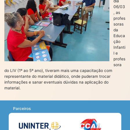
dia
06/03
, as
profes
soras
da
Educa
ção
Infanti
l e
profes
sora
do LIV (1º ao 5º ano), tiveram mais uma capacitação com
representante do material didático, onde puderam trocar
informações e sanar eventuais dúvidas na aplicação do
material.
Parceiros