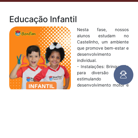
Educação Infantil
Nesta fase, nossos
alunos estudam no
Castelinho, um ambiente
que promove bem-estar e
desenvolvimento
individual.
- Instalações: Brinquedão
para diversão segura,
estimulando
desenvolvimento motor e
social.
- Área verde: Contato com a natureza, ensino de cultivo de
plantas e sustentabilidade.
- Cozinha experimental: Ensino sobre alimentação saudável
e descoberta de novos sabores.
- Banho de mangueirão: Estímulo à socialização,
coordenação motora e autocuidado.
- Salas modernas: Equipadas com TV, internet e