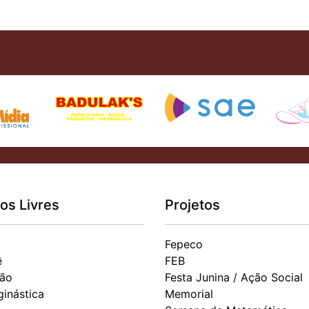
os Livres
Projetos
Fepeco
ê
FEB
ão
Festa Junina / Ação Social
ginástica
Memorial