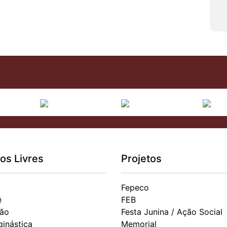
os Livres
Projetos
Fepeco
ê
FEB
ão
Festa Junina / Ação Social
ginástica
Memorial