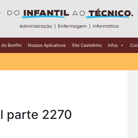
 do Bonfim
Nossos Aplicativos
Site Castelinho
Infos
Con
l parte 2270