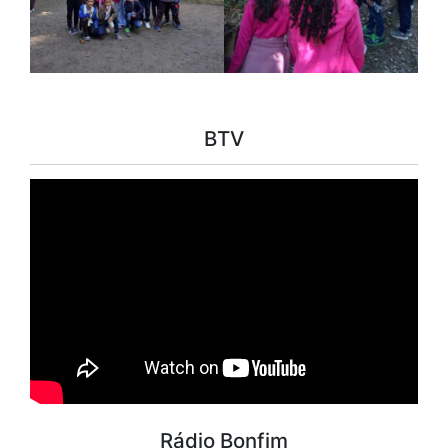
BTV
Rádio Bonfim