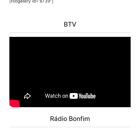
[foogallery id=”8739″]
BTV
Rádio Bonfim