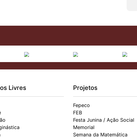
os Livres
Projetos
Fepeco
ê
FEB
ão
Festa Junina / Ação Social
ginástica
Memorial
a
Semana da Matemática