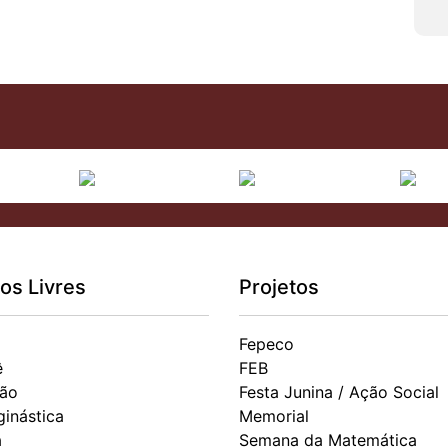
os Livres
Projetos
Fepeco
ê
FEB
ão
Festa Junina / Ação Social
ginástica
Memorial
a
Semana da Matemática