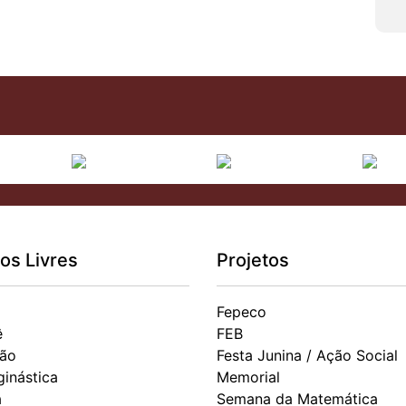
os Livres
Projetos
Fepeco
ê
FEB
ão
Festa Junina / Ação Social
ginástica
Memorial
a
Semana da Matemática