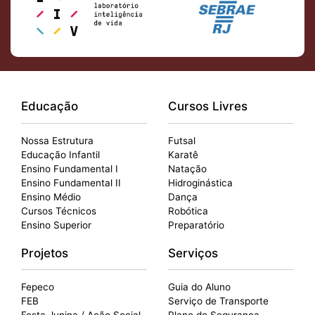
Educação
Cursos Livres
Nossa Estrutura
Futsal
Educação Infantil
Karatê
Ensino Fundamental I
Natação
Ensino Fundamental II
Hidroginástica
Ensino Médio
Dança
Cursos Técnicos
Robótica
Ensino Superior
Preparatório
Projetos
Serviços
Fepeco
Guia do Aluno
FEB
Serviço de Transporte
Festa Junina / Ação Social
Plano de Segurança