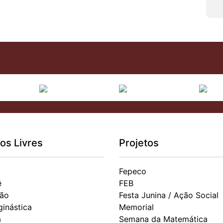
os Livres
Projetos
Fepeco
ê
FEB
ão
Festa Junina / Ação Social
ginástica
Memorial
a
Semana da Matemática