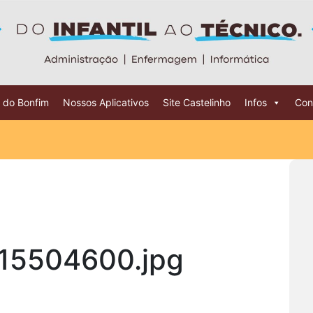
 do Bonfim
Nossos Aplicativos
Site Castelinho
Infos
Con
15504600.jpg