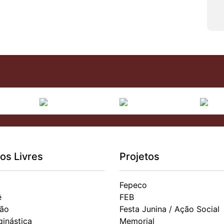
os Livres
Projetos
Fepeco
ê
FEB
ão
Festa Junina / Ação Social
ginástica
Memorial