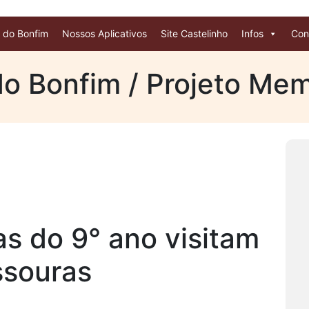
 do Bonfim
Nossos Aplicativos
Site Castelinho
Infos
Con
do Bonfim / Projeto Memo
s do 9° ano visitam
ssouras