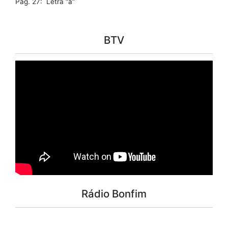
Pág. 27: Letra “a”
BTV
Rádio Bonfim