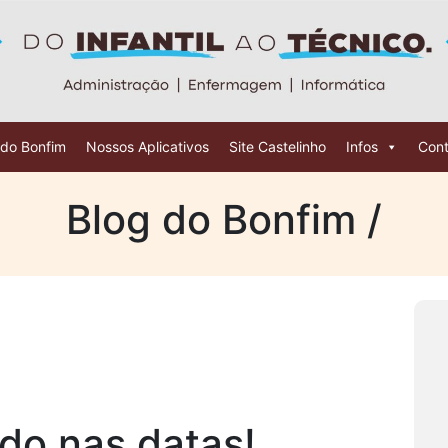
 do Bonfim
Nossos Aplicativos
Site Castelinho
Infos
Cont
Blog do Bonfim /
ado nas datas!