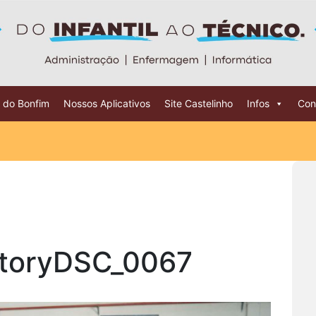
 do Bonfim
Nossos Aplicativos
Site Castelinho
Infos
Con
toryDSC_0067