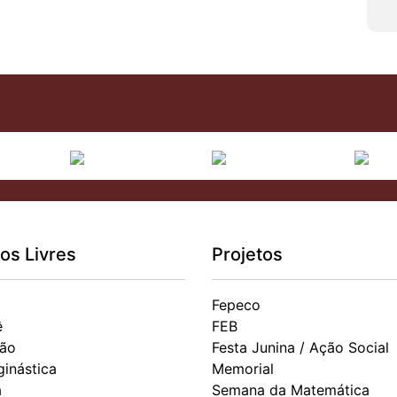
os Livres
Projetos
Fepeco
ê
FEB
ão
Festa Junina / Ação Social
ginástica
Memorial
a
Semana da Matemática