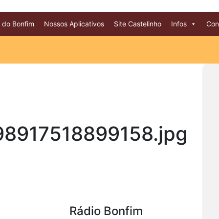
 do Bonfim
Nossos Aplicativos
Site Castelinho
Infos
Con
98917518899158.jpg
Rádio Bonfim