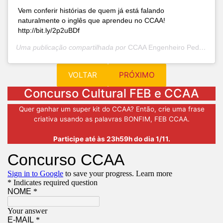
Vem conferir histórias de quem já está falando
naturalmente o inglês que aprendeu no CCAA!
http://bit.ly/2p2uBDf
Uma publicação compartilhada por
CCAA Engenheiro Pedreira
(@
VOLTAR
PRÓXIMO
Concurso Cultural FEB e CCAA
Quer ganhar um super kit do CCAA? Então, crie uma frase
criativa usando as palavras BONFIM, FEB CCAA.
Participe até às 23h59h do dia 1/11.