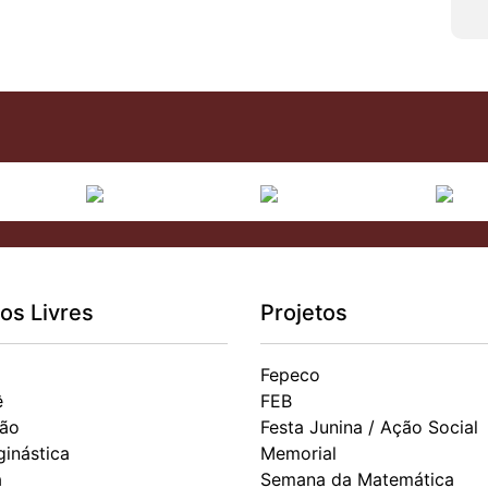
os Livres
Projetos
Fepeco
ê
FEB
ão
Festa Junina / Ação Social
ginástica
Memorial
a
Semana da Matemática