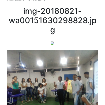
img-20180821-
wa00151630298828.jp
g