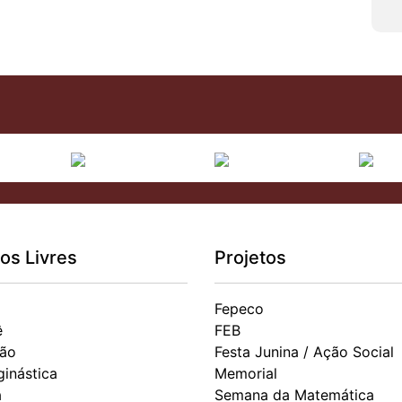
os Livres
Projetos
Fepeco
ê
FEB
ão
Festa Junina / Ação Social
ginástica
Memorial
a
Semana da Matemática