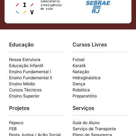
Educação
Cursos Livres
Nossa Estrutura
Futsal
Educação Infantil
Karatê
Ensino Fundamental I
Natação
Ensino Fundamental II
Hidroginástica
Ensino Médio
Dança
Cursos Técnicos
Robótica
Ensino Superior
Preparatório
Projetos
Serviços
Fepeco
Guia do Aluno
FEB
Serviço de Transporte
Festa Junina / Ação Social
Plano de Segurança