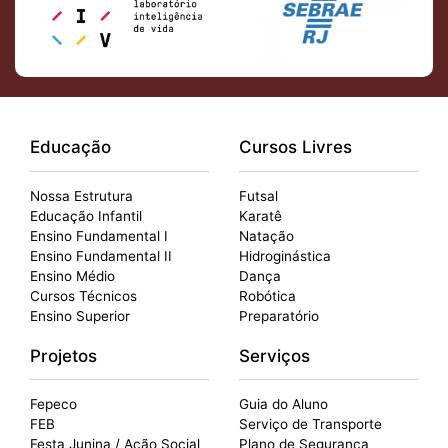
Educação
Cursos Livres
Nossa Estrutura
Futsal
Educação Infantil
Karatê
Ensino Fundamental I
Natação
Ensino Fundamental II
Hidroginástica
Ensino Médio
Dança
Cursos Técnicos
Robótica
Ensino Superior
Preparatório
Projetos
Serviços
Fepeco
Guia do Aluno
FEB
Serviço de Transporte
Festa Junina / Ação Social
Plano de Segurança