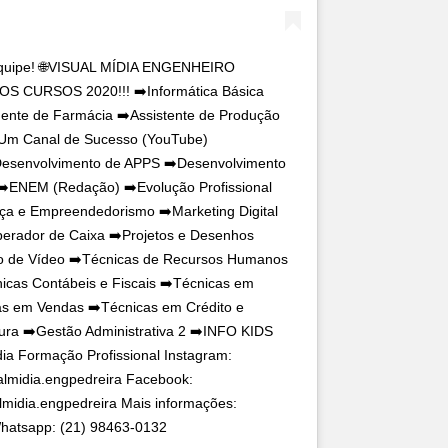
equipe! 🌐VISUAL MÍDIA ENGENHEIRO
 CURSOS 2020!!! ➡️Informática Básica
dente de Farmácia ➡️Assistente de Produção
 Um Canal de Sucesso (YouTube)
esenvolvimento de APPS ➡️Desenvolvimento
 ➡️ENEM (Redação) ➡️Evolução Profissional
nça e Empreendedorismo ➡️Marketing Digital
erador de Caixa ➡️Projetos e Desenhos
ão de Vídeo ➡️Técnicas de Recursos Humanos
icas Contábeis e Fiscais ➡️Técnicas em
cas em Vendas ➡️Técnicas em Crédito e
29 PDT
ura ➡️Gestão Administrativa 2 ➡️INFO KIDS
ia Formação Profissional Instagram:
almidia.engpedreira Facebook:
lmidia.engpedreira Mais informações:
Whatsapp: (21) 98463-0132