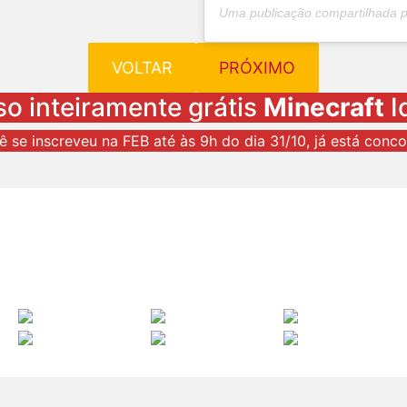
Uma publicação compartilhada 
VOLTAR
PRÓXIMO
o inteiramente grátis
Minecraft
I
ê se inscreveu na FEB até às 9h do dia 31/10, já está conco