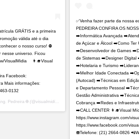
✅Venha fazer parte da nossa 
PEDREIRA CONFIRA OS NOSSOS
cula GRÁTIS e a primeira
➡️Informática Avançada ➡️Aten
moção válida até o dia
de Açúcar e Álcool ➡️Como Ter
conhecer o nosso curso! ⛔
➡️Desenvolvedor de Games ➡️D
r nesse universo. Ficou
de Sistemas ➡️Designer Digital
ew/VisualMidia ⠀ 👩‍🎓Visual
➡️Hotelaria e Turismo ➡️Lidera
➡️Melhor Idade Conectada ➡️Op
ira Facebook:
(Autocad) ➡️Técnicas em Ediç
ra Mais informações:
e Departamento Pessoal ➡️Técn
8463-0132
Gestão Administrativa ➡️Técni
ng. Pedreira 🌐
(@visualmidia.engpedreira) em
28 de Out, 2020 às 5:
Cobrança ➡️Redes e Infraestrut
➡️CALL CENTER 👩‍🎓Visual Míd
https://www.instagram.com/visu
https://www.facebook.com/visua
☎️Telefone: (21) 2664-0826 📲