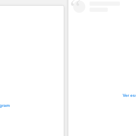
Ver es
agram