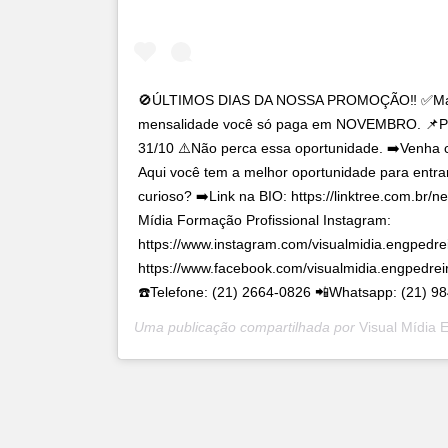
🚫ÚLTIMOS DIAS DA NOSSA PROMOÇÃO‼️ ✅Matrí
mensalidade você só paga em NOVEMBRO. 📌Pro
31/10 ⚠️Não perca essa oportunidade. ➡️Venha 
Aqui você tem a melhor oportunidade para entra
curioso? ➡️Link na BIO: https://linktree.com.br/n
Mídia Formação Profissional Instagram:
https://www.instagram.com/visualmidia.engpedre
https://www.facebook.com/visualmidia.engpedrei
☎️Telefone: (21) 2664-0826 📲Whatsapp: (21) 9
Uma publicação compartilhada por
Visual Mídia E