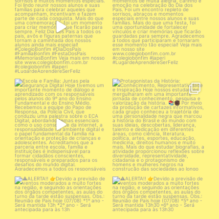
Um dia especial
...
27
0
54
0
Escola e Família: Juntas pela
Protagonistas da História:
Segurança Digital
...
Conhecimento,
...
25
0
32
0
⚠️ALERTA!!
⚠️ALERTA!!
👉Devido a previsão de ventos
...
👉Devido a previsão de ventos
...
37
0
42
0