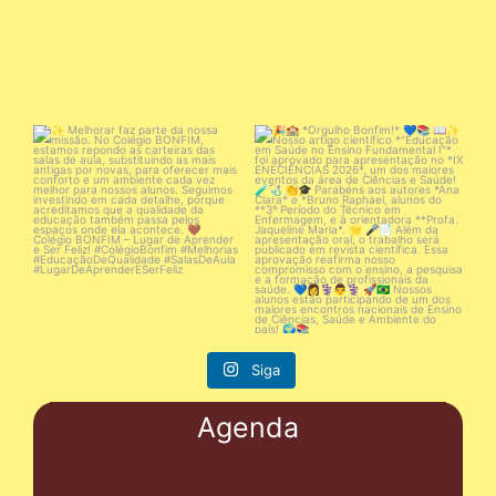
✨ Melhorar faz parte da nossa
🎉🏫 *Orgulho Bonfim!* 💙📚
missão.
📖✨ Nosso
...
No
...
18
0
21
0
Siga
Agenda