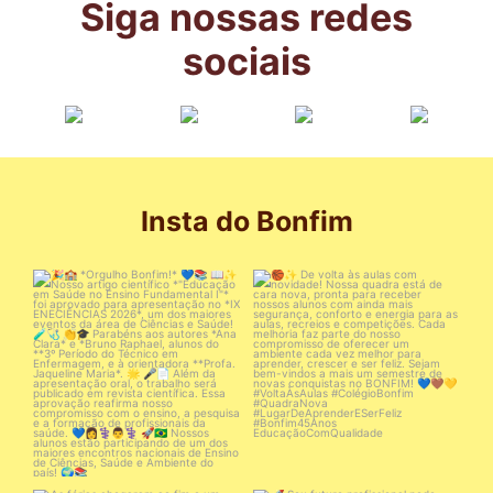
Siga nossas redes
sociais
Insta do Bonfim
🎉🏫 *Orgulho Bonfim!* 💙📚
🏀✨ De volta às aulas com
novidade!
📖✨ Nosso
...
Nossa
...
8
0
91
0