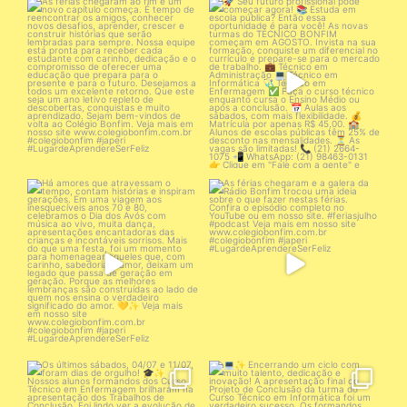
As férias chegaram ao fim e um
🚀 Seu futuro profissional pode
novo capítulo
...
começar agora!
...
18
0
37
0
Há amores que atravessam o
As férias chegaram e a galera da
tempo, contam histórias
...
Rádio Bonfim
...
43
0
46
0
Os últimos sábados, 04/07 e
💻✨ Encerrando um ciclo com
11/07, foram dias de
...
muito talento,
...